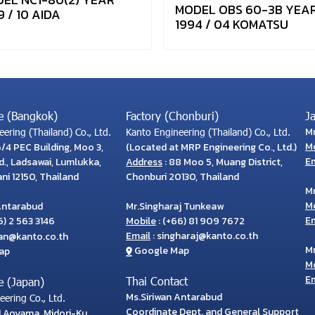
MODEL OBS 60-3B YEA
9 / 10 AIDA
1994 / 04 KOMATSU
e (Bangkok)
Factory (Chonburi)
J
M
ering (Thailand) Co., Ltd.
Kanto Engineering (Thailand) Co., Ltd.
M
6/4 PEC Building, Moo 3,
(Located at MRP Engineering Co., Ltd.)
Em
., Ladsawai, Lumlukka,
Address
: 88 Moo 5, Muang District,
i 12150, Thailand
Chonburi 20130, Thailand
M
M
Antarabud
Mr.Singharaj Tunkeaw
Em
) 2 563 3146
Mobile
:
(+66) 81 909 7672
Email
:
singharaj@kanto.co.th
wan@kanto.co.th
M
Google Map
ap
M
Em
Thai Contact
e (Japan)
Ms.Siriwan Antarabud
ering Co., Ltd.
Coordinate Dept. and General Support
71 Aoyama, Midori-Ku,