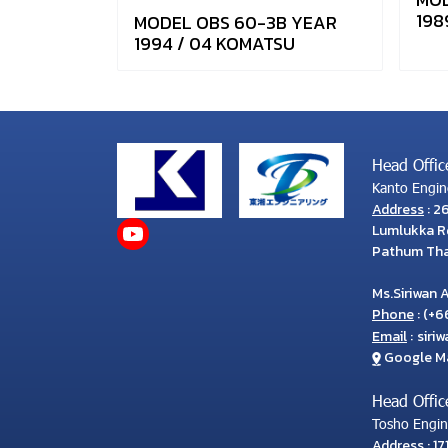
198
MODEL OBS 60-3B YEAR
1994 / 04 KOMATSU
Head Offic
Kanto Engine
Address
: 2
Lumlukka Rd
Pathum Than
Ms.Siriwan 
Phone
:
(
+66
Email
:
siri
Google M
Head Offic
Tosho Engine
Address
: 1