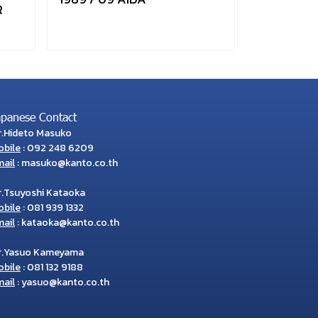
R
apanese Contact
r.Hideto Masuko
obile
:
092 248 6209
ail
:
masuko@kanto.co.th
r.Tsuyoshi Kataoka
obile
:
081 939 1332
ail
:
kataoka@kanto.co.th
r.Yasuo Kameyama
obile
:
081 132 9188
ail
:
yasuo@kanto.co.th