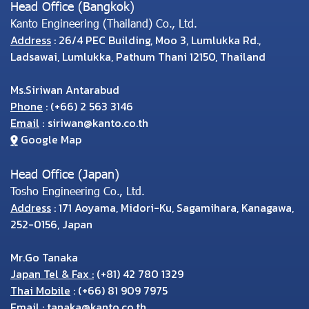
Head Office (Bangkok)
Kanto Engineering (Thailand) Co., Ltd.
Address
: 26/4 PEC Building, Moo 3, Lumlukka Rd.,
Ladsawai, Lumlukka, Pathum Thani 12150, Thailand
Ms.Siriwan Antarabud
Phone
:
(
+66) 2 563 3146
Email
:
siriwan@kanto.co.th
Google Map
Head Office (Japan)
Tosho Engineering Co., Ltd.
Address
: 171 Aoyama, Midori-Ku, Sagamihara, Kanagawa,
252-0156, Japan
Mr.Go Tanaka
Japan Tel & Fax :
(+81) 42 780 1329
Thai Mobile
:
(+66) 81 909 7975
Email
:
tanaka@kanto.co.th