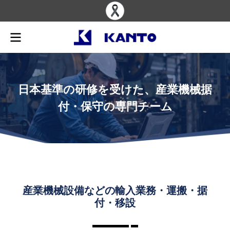
日
本
基
準
の
研
修
を
受
け
た
、
産
業
機
械
据
付
・
保
守
の
専
門
チ
ー
ム
産業機械設備などの輸入業務・運搬・据
付・移設