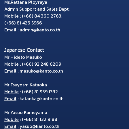
Ms.Rattana Ployraya
Admin Support and Sales Dept.
Mobile
:
(+66) 84 360 2763
,
(+66) 81 426 5966
Email
:
admin@kanto.co.th
Japanese Contact
Mr.Hideto Masuko
Mobile
:
(+66) 92 248 6209
Email
:
masuko@kanto.co.th
Mr.Tsuyoshi Kataoka
Mobile
:
(+66) 81 939 1332
Email
:
kataoka@kanto.co.th
Mr.Yasuo Kameyama
Mobile
:
(+66) 81 132 9188
Email
:
yasuo@kanto.co.th